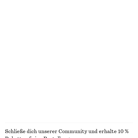
NICHT DAS, WONACH DU SUCHST?
ENTDECKE UNSERE KOLLEKTIONEN
R
ACCESSOIRES
JACKEN &
BLUSEN &
MÄNTEL
HEMDEN
Schließe dich unserer Community und erhalte 10 %