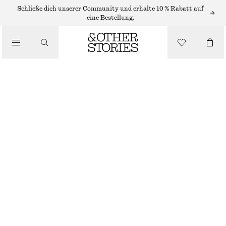
STRICKJACKEN
Schließe dich unserer Community und erhalte 10 % Rabatt auf
eine Bestellung.
/
STRICK
KURZÄRMLIGE HÄKELSTRICKJACKE
/
€ 49
€ 89
BEKLEIDUNG
LETZTE CHANCE
WEISS
XS
S
M
L