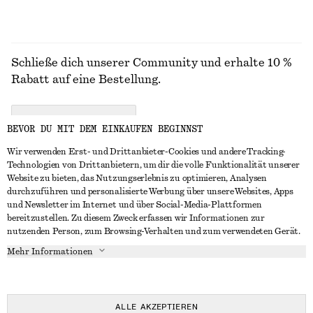
Schließe dich unserer Community und erhalte 10 %
Rabatt auf eine Bestellung.
CREATE ACCOUNT
BEVOR DU MIT DEM EINKAUFEN BEGINNST
Wir verwenden Erst- und Drittanbieter-Cookies und andere Tracking-
Technologien von Drittanbietern, um dir die volle Funktionalität unserer
IN KONTAKT TRETEN
Website zu bieten, das Nutzungserlebnis zu optimieren, Analysen
durchzuführen und personalisierte Werbung über unsere Websites, Apps
Kontakt
Instagram
und Newsletter im Internet und über Social-Media-Plattformen
KUNDENSERVICE
bereitzustellen. Zu diesem Zweck erfassen wir Informationen zur
Storefinder
Pinterest
nutzenden Person, zum Browsing-Verhalten und zum verwendeten Gerät.
Zahlung
INFO
Affiliates
Facebook
Mehr Informationen
Lieferung
Über uns
Karriere
YouTube
Rückgabe und Rückerstattung
In Vorbereitung
Presse
TikTok
Widerrufsrecht
ALLE AKZEPTIEREN