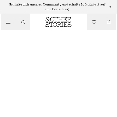
Schließe dich unserer Community und erhalte 10 % Rabatt auf
GELDBÖRSEN
eine Bestellung.
/
NIETENBESETZTES KARTENETUI
TASCHEN
€ 25
€ 35
NICHT MEHR VORRÄTIG
SCHWARZ
ONESIZE
GRÖSSE