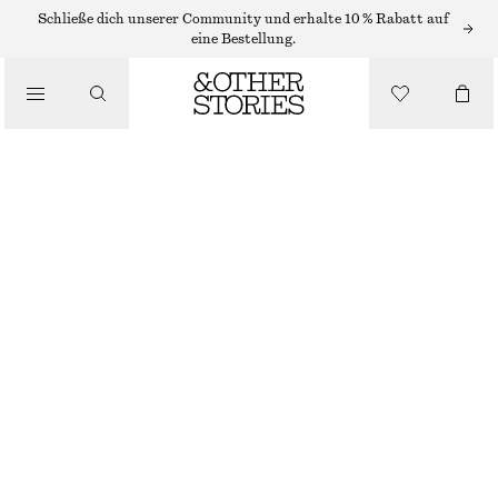
Schließe dich unserer Community und erhalte 10 % Rabatt auf
GÜRTEL
eine Bestellung.
/
ACCESSOIRES
NIETENGÜRTEL AUS LEDER
€ 69
NICHT MEHR VORRÄTIG
SCHWARZ
XS/S
M/L