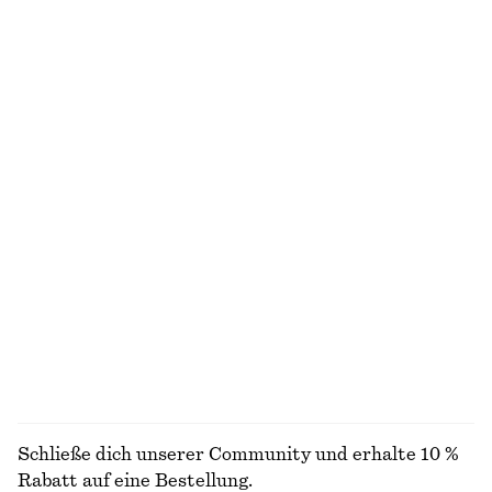
Midikleid mit Flügelärmeln
Geripptes Midikleid
€ 99
€ 89
Neu
Neu
100% BIOBAUMWOLLE
Midikleid im Fit-and-Flare-Stil
Hose aus Satin
€ 99
€ 89
Neu
Neu
+
1
Karierter Trenchcoat mit Schnallengürtel
Carcoat mit Gürtel
€ 179
€ 149
100% BAUMWOLLE
ALLE GÜRTEL ENTDECKEN
Schließe dich unserer Community und erhalte 10 %
Rabatt auf eine Bestellung.