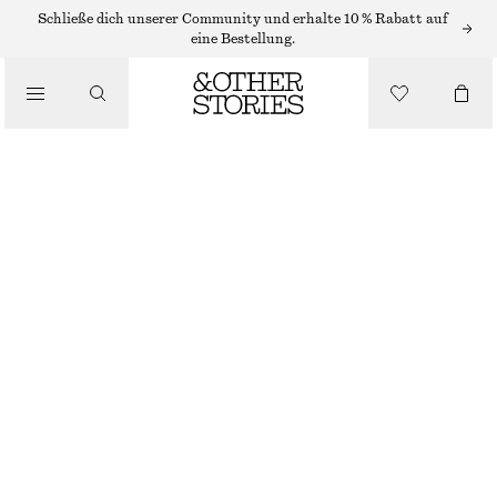
Schließe dich unserer Community und erhalte 10 % Rabatt auf
TRAGETASCHEN
eine Bestellung.
/
TRAGETASCHE
TASCHEN
€ 179
NICHT MEHR VORRÄTIG
SCHWARZ
ONESIZE
GRÖSSE