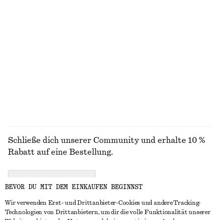
€ 69
€ 99
+
1
+
8
Tailliertes Baumwollhemd
Hose aus Satin
€ 89
€ 89
Neu
Neu
+
1
100% BAUMWOLLE
ALLE TRAGETASCHEN ENTDECKEN
Schließe dich unserer Community und erhalte 10 %
Rabatt auf eine Bestellung.
CREATE ACCOUNT
BEVOR DU MIT DEM EINKAUFEN BEGINNST
Wir verwenden Erst- und Drittanbieter-Cookies und andere Tracking-
Technologien von Drittanbietern, um dir die volle Funktionalität unserer