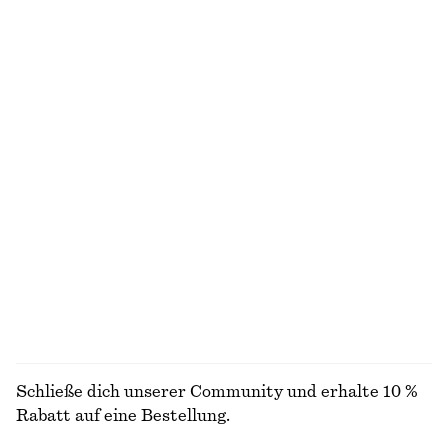
+
2
Minikleid aus Leinen
Kastenförmiges T-Shirt aus Baumwolle
€ 79
€ 25
Neu
100% BIOBAUMWOLLE
+
6
100% LEINEN
Gesmoktes Minikleid aus Baumwoll-Popeline
Ärmelloses Midikleid aus Satin
€ 69
€ 99
Neu
Neu
+
7
100% BAUMWOLLE
ALLE SCHMUCK ENTDECKEN
Schließe dich unserer Community und erhalte 10 %
Rabatt auf eine Bestellung.