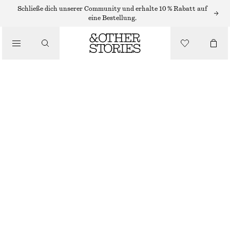
ARMBÄNDER
Schließe dich unserer Community und erhalte 10 % Rabatt auf
eine Bestellung.
/
SCHMUCK
GLIEDERARMBAND MIT SONNENBLUMENANHÄNGERN
/
€ 17
ACCESSOIRES
NICHT MEHR VORRÄTIG
GOLD
XS/S
M/L