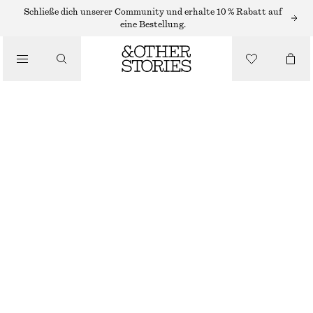
/
Schließe dich unserer Community und erhalte 10 % Rabatt auf
OBERTEILE & T-SHIRTS
eine Bestellung.
OBERTEIL MIT BINDEDETAIL VORNE
€ 59
/
BEKLEIDUNG
SCHWARZ
XS
S
M
L
Größentabelle
GRÖSSE