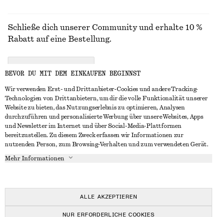
Schließe dich unserer Community und erhalte 10 %
Rabatt auf eine Bestellung.
CREATE ACCOUNT
BEVOR DU MIT DEM EINKAUFEN BEGINNST
Wir verwenden Erst- und Drittanbieter-Cookies und andere Tracking-
Technologien von Drittanbietern, um dir die volle Funktionalität unserer
IN KONTAKT TRETEN
Website zu bieten, das Nutzungserlebnis zu optimieren, Analysen
durchzuführen und personalisierte Werbung über unsere Websites, Apps
Kontakt
Instagram
und Newsletter im Internet und über Social-Media-Plattformen
KUNDENSERVICE
bereitzustellen. Zu diesem Zweck erfassen wir Informationen zur
Storefinder
Pinterest
nutzenden Person, zum Browsing-Verhalten und zum verwendeten Gerät.
Zahlung
INFO
Affiliates
Facebook
Mehr Informationen
Lieferung
Über uns
Karriere
YouTube
Rückgabe und Rückerstattung
In Vorbereitung
Presse
TikTok
Widerrufsrecht
ALLE AKZEPTIEREN
Häufig gestellte Fragen
NUR ERFORDERLICHE COOKIES