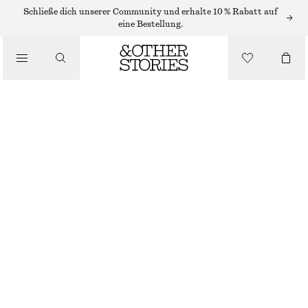
OHRRINGE
Schließe dich unserer Community und erhalte 10 % Rabatt auf
eine Bestellung.
/
SCHMUCK
ZWEIFARBIGE ECKIGE CREOLEN
/
ACCESSOIRES
€ 19
NICHT MEHR VORRÄTIG
GOLD/SILBER
ONESIZE
GRÖSSE