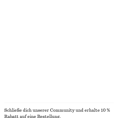
€ 89
€ 89
Neu
Neu
Jacke mit Cordkragen
Minikleid aus Leinen
€ 129
€ 79
Neu
Neu
100% LEINEN
Ausgestelltes Midikleid aus Leinen
Elegante Leinenshorts
€ 99
€ 69
Neu
+
1
100% LEINEN
ALLE SCHMUCK ENTDECKEN
Schließe dich unserer Community und erhalte 10 %
Rabatt auf eine Bestellung.