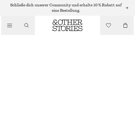
JEANS MIT WEITEM BEIN
Schließe dich unserer Community und erhalte 10 % Rabatt auf
eine Bestellung.
/
JEANS
WEITE BAGGY JEANS
€ 99
/
NICHT MEHR VORRÄTIG
BEKLEIDUNG
MITTELBLAU
32
34
36
38
40
42
44