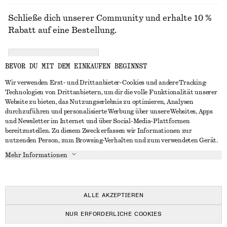
Schließe dich unserer Community und erhalte 10 %
Rabatt auf eine Bestellung.
CREATE ACCOUNT
BEVOR DU MIT DEM EINKAUFEN BEGINNST
Wir verwenden Erst- und Drittanbieter-Cookies und andere Tracking-
Technologien von Drittanbietern, um dir die volle Funktionalität unserer
IN KONTAKT TRETEN
Website zu bieten, das Nutzungserlebnis zu optimieren, Analysen
durchzuführen und personalisierte Werbung über unsere Websites, Apps
Kontakt
Instagram
und Newsletter im Internet und über Social-Media-Plattformen
KUNDENSERVICE
bereitzustellen. Zu diesem Zweck erfassen wir Informationen zur
Storefinder
Pinterest
nutzenden Person, zum Browsing-Verhalten und zum verwendeten Gerät.
Zahlung
INFO
Affiliates
Facebook
Mehr Informationen
Lieferung
Über uns
Karriere
YouTube
Rückgabe und Rückerstattung
In Vorbereitung
Presse
TikTok
Widerrufsrecht
ALLE AKZEPTIEREN
Häufig gestellte Fragen
NUR ERFORDERLICHE COOKIES
Größentabelle