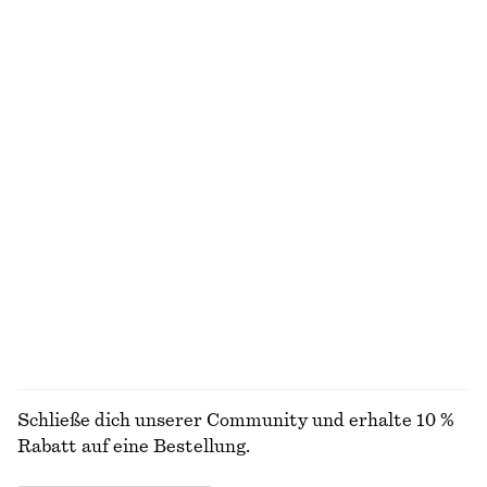
Minikleid aus Leinen
Kastenförmiges T-Shirt aus Baumwolle
€ 79
€ 25
Neu
100% BIOBAUMWOLLE
+
6
100% LEINEN
Gesmoktes Minikleid aus Baumwoll-Popeline
Ärmelloses Midikleid aus Satin
€ 69
€ 99
Neu
Neu
+
7
100% BAUMWOLLE
ALLE SCHMUCK ENTDECKEN
Schließe dich unserer Community und erhalte 10 %
Rabatt auf eine Bestellung.