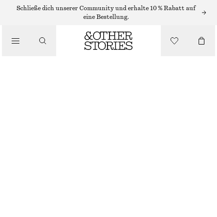
OHRRINGE
Schließe dich unserer Community und erhalte 10 % Rabatt auf
eine Bestellung.
/
SCHMUCK
GEWUNDENE OHRRINGE IN DRAHTOPTIK
/
ACCESSOIRES
€ 29
NICHT MEHR VORRÄTIG
LIMETTE
GRÖSSE WÄHLEN