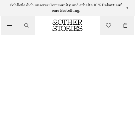
Schließe dich unserer Community und erhalte 10 % Rabatt auf
/
eine Bestellung.
BLUSEN & HEMDEN
ASYMMETRISCHES HEMD AUS BAUMWOLLE
CHF 45
CHF 119
/
BEKLEIDUNG
NICHT MEHR VORRÄTIG
WEISS
32
34
36
38
40
42
44