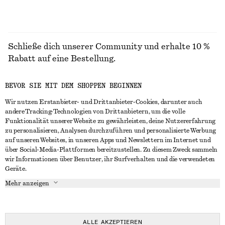
Schließe dich unserer Community und erhalte 10 %
Rabatt auf eine Bestellung.
BEVOR SIE MIT DEM SHOPPEN BEGINNEN
CREATE ACCOUNT
Wir nutzen Erstanbieter- und Drittanbieter-Cookies, darunter auch
andere Tracking-Technologien von Drittanbietern, um die volle
Funktionalität unserer Website zu gewährleisten, deine Nutzererfahrung
IN KONTAKT TRETEN
zu personalisieren, Analysen durchzuführen und personalisierte Werbung
auf unseren Websites, in unseren Apps und Newslettern im Internet und
Kontakt
Instagram
über Social-Media-Plattformen bereitzustellen. Zu diesem Zweck sammeln
KUNDENSERVICE
wir Informationen über Benutzer, ihr Surfverhalten und die verwendeten
Storefinder
Pinterest
Geräte.
Zahlung
INFO
Affiliates
Facebook
Mehr anzeigen
Lieferung
Über uns
Karriere
YouTube
Rückgabe und Rückerstattung
In Vorbereitung
Presse
TikTok
Häufig gestellte Fragen
ALLE AKZEPTIEREN