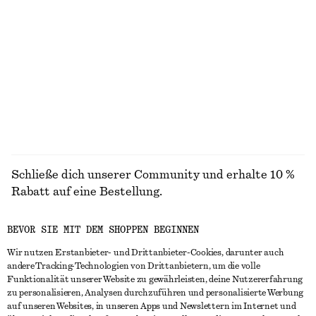
PINSEL
LIPPEN
AUGEN &
NAGELPFLEGE
AUGENBRAUEN
Schließe dich unserer Community und erhalte 10 %
Rabatt auf eine Bestellung.
BEVOR SIE MIT DEM SHOPPEN BEGINNEN
CREATE ACCOUNT
Wir nutzen Erstanbieter- und Drittanbieter-Cookies, darunter auch
andere Tracking-Technologien von Drittanbietern, um die volle
Funktionalität unserer Website zu gewährleisten, deine Nutzererfahrung
IN KONTAKT TRETEN
zu personalisieren, Analysen durchzuführen und personalisierte Werbung
auf unseren Websites, in unseren Apps und Newslettern im Internet und