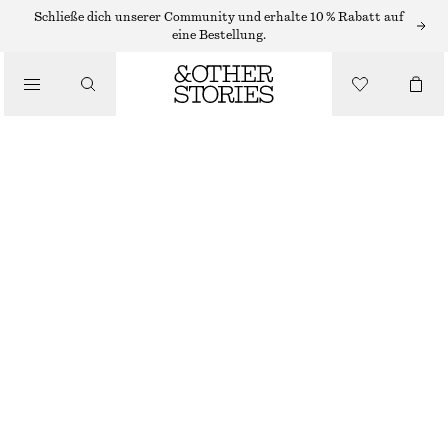
KÖRPERPEELING
Schließe dich unserer Community und erhalte 10 % Rabatt auf
eine Bestellung.
/
KÖRPERPFLEGE
KÖRPERPEELING MIAMI MUSE
CHF 27
250 ML | CHF 108 / 1 L
/
BEAUTY
MIAMI MUSE
+
9
GRÖSSE WÄHLEN
Im Store finden