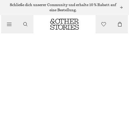
KÖRPERPEELING
Schließe dich unserer Community und erhalte 10 % Rabatt auf
eine Bestellung.
/
KÖRPERPFLEGE
KÖRPERPEELING PUNK BOUQUET
CHF 27
250 ML | CHF 108 / 1 L
/
BEAUTY
PUNK BOUQUET
+
9
GRÖSSE WÄHLEN
Im Store finden