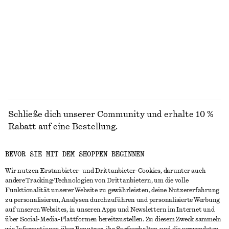
PINSEL
LIPPEN
AUGEN &
NAGELPFLEGE
AUGENBRAUEN
Schließe dich unserer Community und erhalte 10 %
Rabatt auf eine Bestellung.
BEVOR SIE MIT DEM SHOPPEN BEGINNEN
CREATE ACCOUNT
Wir nutzen Erstanbieter- und Drittanbieter-Cookies, darunter auch
andere Tracking-Technologien von Drittanbietern, um die volle
Funktionalität unserer Website zu gewährleisten, deine Nutzererfahrung
IN KONTAKT TRETEN
zu personalisieren, Analysen durchzuführen und personalisierte Werbung
auf unseren Websites, in unseren Apps und Newslettern im Internet und
Kontakt
Instagram
über Social-Media-Plattformen bereitzustellen. Zu diesem Zweck sammeln
KUNDENSERVICE