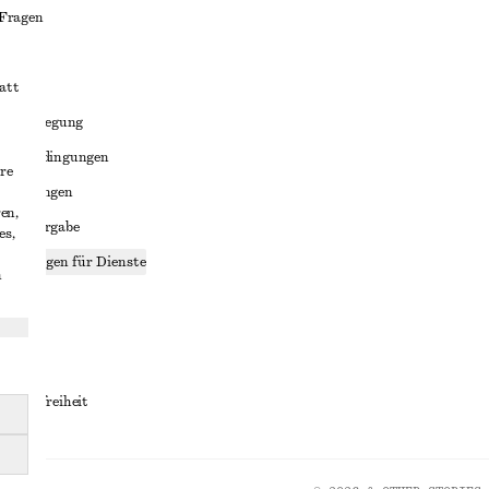
 Fragen
att
liktbeilegung
häftsbedingungen
re
bedingungen
en,
enweitergabe
es,
stellungen für Dienste
n
lärung
ungen
rrierefreiheit