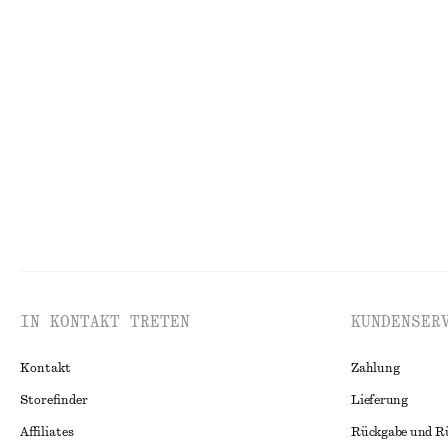
Letzte Chance
100% cotton
Letzte Chance
Minikleid mit Schößchen
Minikleid mit v
chf 55
chf 119
chf 99
chf 129
Letzte Chance
100% cotton
Letzte Chance
1
IN KONTAKT TRETEN
KUNDENSER
Kontakt
Zahlung
Storefinder
Lieferung
Affiliates
Rückgabe und R