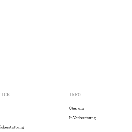
Letzte Chance
oluminösen Ärmeln
chf 65
chf 129
00% cotton
Letzte Chance
ALLE BLUSEN & HEMDEN ENTDECKEN
VICE
INFO
Über uns
In Vorbereitung
ückerstattung