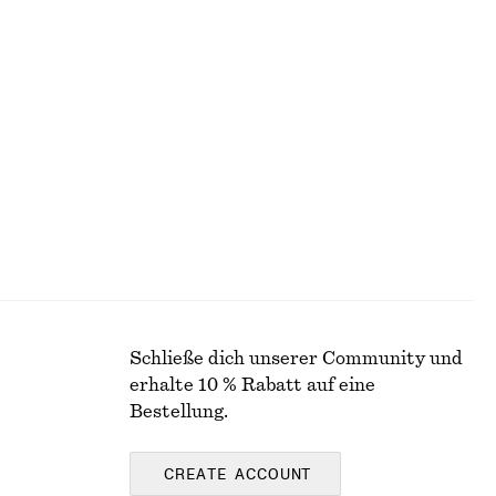
Letzte Chance
Wool-cotton
+
1
+
1
Hemd mit Oversized-Passform aus Baumwolle
Hemd mit Oversized-Passform aus Baumwolle
chf 55
chf 129
Letzte Chance
Schließe dich unserer Community und
erhalte 10 % Rabatt auf eine
Bestellung.
CREATE ACCOUNT