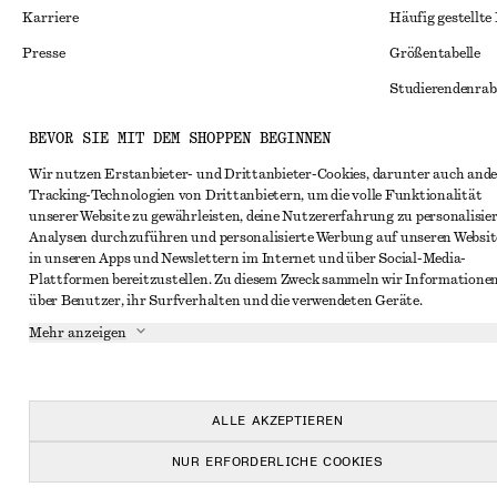
Karriere
Häufig gestellte
Presse
Größentabelle
Studierendenrab
Alternative Konf
Instagram
BEVOR SIE MIT DEM SHOPPEN BEGINNEN
Allgemeine Gesc
Pinterest
Wir nutzen Erstanbieter- und Drittanbieter-Cookies, darunter auch ande
Tracking-Technologien von Drittanbietern, um die volle Funktionalität
Mitgliedschafts
Facebook
unserer Website zu gewährleisten, deine Nutzererfahrung zu personalisier
Cookies und Dat
Analysen durchzuführen und personalisierte Werbung auf unseren Websit
YouTube
in unseren Apps und Newslettern im Internet und über Social-Media-
Cookies und Ein
TikTok
Plattformen bereitzustellen. Zu diesem Zweck sammeln wir Informatione
über Benutzer, ihr Surfverhalten und die verwendeten Geräte.
Datenschutzerk
Mehr anzeigen
Nutzungsbeding
Impressum
Erklärung zur Ba
ALLE AKZEPTIEREN
NUR ERFORDERLICHE COOKIES