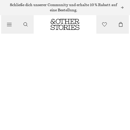
/
Schließe dich unserer Community und erhalte 10 % Rabatt auf
OBERTEILE & T-SHIRTS
eine Bestellung.
ENG ANLIEGENDES T-SHIRT MIT RÜCKENAUSSCHNITT
CHF 25
CHF 49
/
LETZTE CHANCE
BEKLEIDUNG
BUTTERGELB
XS
S
M
L