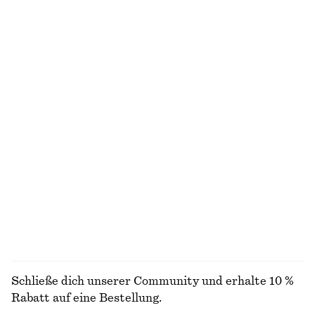
chf 17
chf 35
chf 35
chf 89
Letzte Chance
Letzte Chance
Mini-Strickkleid
Oberteil mit Stehkragen und Raffungen
chf 69
chf 119
chf 39
chf 69
Letzte Chance
Letzte Chance
Kurzärmliges Hemd aus Baumwolle
T-Shirt aus Baumwolle mit Rundhalsausschnitt
chf 55
chf 89
chf 25
chf 35
Letzte Chance
Letzte Chance
100% cotton
100% organic cotton
+
12
ALLE OBERTEILE & T-SHIRTS ENTDECKEN
Schließe dich unserer Community und erhalte 10 %
Rabatt auf eine Bestellung.