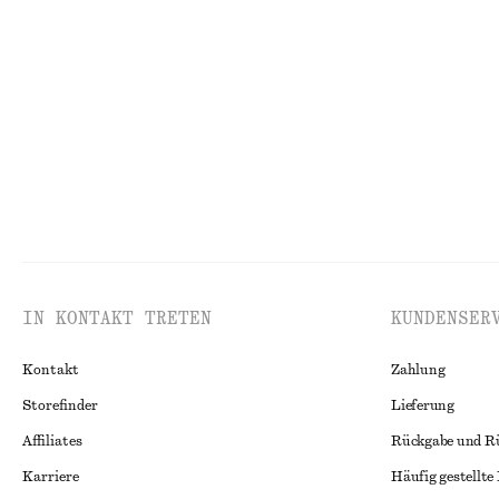
Geripptes Tanktop
Drapiertes Obert
chf 17
chf 32
chf 27
chf 69
Letzte Chance
Letzte Chance
IN KONTAKT TRETEN
KUNDENSER
Kontakt
Zahlung
Storefinder
Lieferung
Affiliates
Rückgabe und R
Karriere
Häufig gestellte