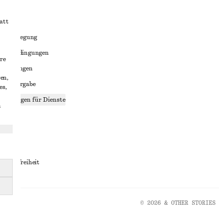
att
liktbeilegung
häftsbedingungen
re
bedingungen
en,
enweitergabe
es,
stellungen für Dienste
n
lärung
ungen
rrierefreiheit
© 2026 & OTHER STORIES