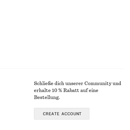
lzug
Schmal zulaufender Leinenblazer
chf 109
chf 199
Letzte Chance
Schließe dich unserer Community und
erhalte 10 % Rabatt auf eine
Bestellung.
CREATE ACCOUNT