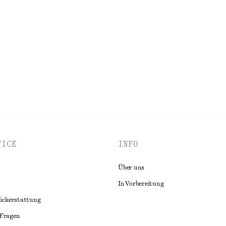
eil
Midirock aus Baumwolle mit Korde
chf 65
chf 129
Letzte Chance
ALLE OBERTEILE & T-SHIRTS ENTDECKEN
VICE
INFO
Über uns
In Vorbereitung
ückerstattung
 Fragen