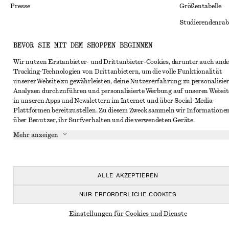
Presse
Größentabelle
Studierendenrab
Alternative Konf
Instagram
BEVOR SIE MIT DEM SHOPPEN BEGINNEN
Allgemeine Gesc
Pinterest
Wir nutzen Erstanbieter- und Drittanbieter-Cookies, darunter auch ande
Tracking-Technologien von Drittanbietern, um die volle Funktionalität
Mitgliedschafts
Facebook
unserer Website zu gewährleisten, deine Nutzererfahrung zu personalisier
Cookies und Dat
Analysen durchzuführen und personalisierte Werbung auf unseren Websit
YouTube
in unseren Apps und Newslettern im Internet und über Social-Media-
Cookies und Ein
TikTok
Plattformen bereitzustellen. Zu diesem Zweck sammeln wir Informatione
über Benutzer, ihr Surfverhalten und die verwendeten Geräte.
Datenschutzerk
Mehr anzeigen
Nutzungsbeding
Impressum
Erklärung zur Ba
ALLE AKZEPTIEREN
NUR ERFORDERLICHE COOKIES
Einstellungen für Cookies und Dienste