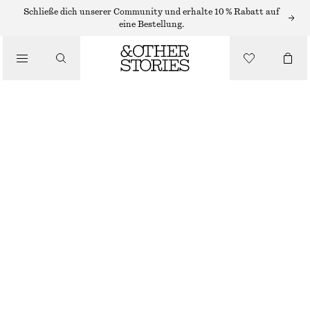
ARMBÄNDER
Schließe dich unserer Community und erhalte 10 % Rabatt auf
eine Bestellung.
/
SCHMUCK
ARMBAND MIT SÜSSWASSERPERLEN
/
CHF 55
ACCESSOIRES
NICHT MEHR VORRÄTIG
SILBER/WEISS
XS/S
M/L