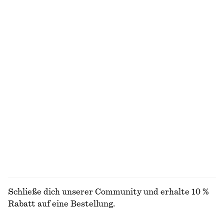
Schultertasche aus Spaltveloursleder
Zweifarbige Armspange
chf 199
chf 39
Midikleid aus Baumwolle
Slingback-Sandalen aus Leder
chf 119
chf 169
100% cotton
Markante Ohrstecker in Tropfenform
Triangel-Bikinitop
chf 39
chf 39
Online exclusive
ALLE SCHMUCK ENTDECKEN
Schließe dich unserer Community und erhalte 10 %
Rabatt auf eine Bestellung.