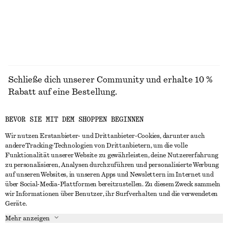
ALLE BLUSEN & HEMDEN ENTDECKEN
Schließe dich unserer Community und erhalte 10 %
Rabatt auf eine Bestellung.
BEVOR SIE MIT DEM SHOPPEN BEGINNEN
CREATE ACCOUNT
Wir nutzen Erstanbieter- und Drittanbieter-Cookies, darunter auch
andere Tracking-Technologien von Drittanbietern, um die volle
Funktionalität unserer Website zu gewährleisten, deine Nutzererfahrung
IN KONTAKT TRETEN
zu personalisieren, Analysen durchzuführen und personalisierte Werbung
auf unseren Websites, in unseren Apps und Newslettern im Internet und
Kontakt
Instagram
über Social-Media-Plattformen bereitzustellen. Zu diesem Zweck sammeln
KUNDENSERVICE
wir Informationen über Benutzer, ihr Surfverhalten und die verwendeten
Storefinder
Pinterest
Geräte.
Zahlung
INFO
Affiliates
Facebook
Mehr anzeigen
Lieferung