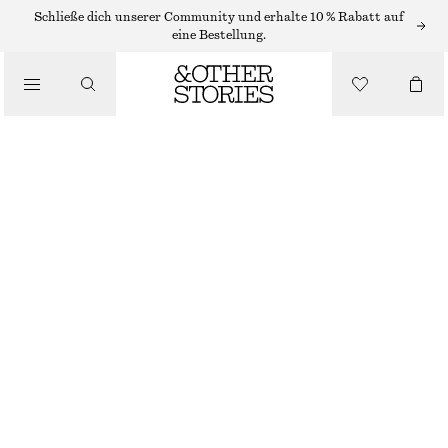
Schließe dich unserer Community und erhalte 10 % Rabatt auf
/
eine Bestellung.
BLUSEN & HEMDEN
GESTREIFTES FREIZEITHEMD
CHF 59
CHF 119
/
BEKLEIDUNG
LETZTE CHANCE
BRAUN/BLAU GESTREIFT
XS
S
M
L