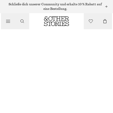
Schließe dich unserer Community und erhalte 10 % Rabatt auf
eine Bestellung.
/
OBERTEILE & T-SHIRTS
OBERTEIL MIT V-AUSSCHNITT HINTEN
CHF 15
CHF 39
NICHT MEHR VORRÄTIG
/
BEKLEIDUNG
WEISS
XS
S
M
L