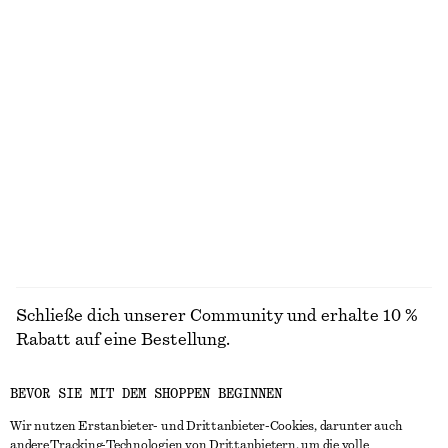
Geripptes Tanktop aus Baumwolle
Minikleid aus Satin
chf 32
chf 69
chf 99
Letzte Chance
+
1
Minikleid aus Samt mit V-Ausschnitt
Jersey-Oberteil mit Stehkragen
chf 79
chf 129
chf 39
chf 99
Letzte Chance
Letzte Chance
ALLE OBERTEILE & T-SHIRTS ENTDECKEN
Schließe dich unserer Community und erhalte 10 %
Rabatt auf eine Bestellung.
BEVOR SIE MIT DEM SHOPPEN BEGINNEN
CREATE ACCOUNT
Wir nutzen Erstanbieter- und Drittanbieter-Cookies, darunter auch
andere Tracking-Technologien von Drittanbietern, um die volle