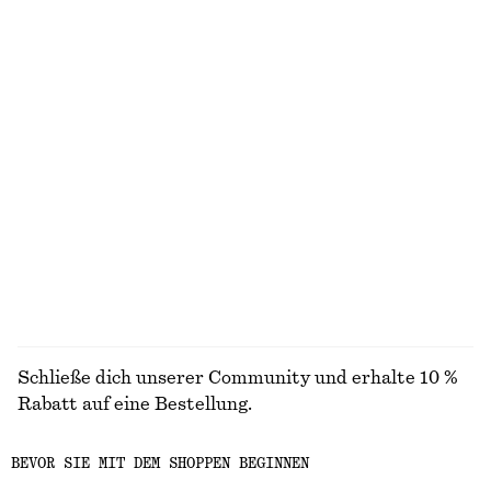
100% linen
T-Shirt aus Baumwolle mit Rundhalsausschnitt
Elegante Hose aus Woll-Mix
chf 35
chf 189
100% cotton
+
11
Ledergürtel
Pullunder aus Mohair-Mix mit Rundhalsausschnitt
chf 89
chf 99
Neu
+
1
ALLE OBERTEILE & T-SHIRTS ENTDECKEN
Schließe dich unserer Community und erhalte 10 %
Rabatt auf eine Bestellung.
BEVOR SIE MIT DEM SHOPPEN BEGINNEN
CREATE ACCOUNT