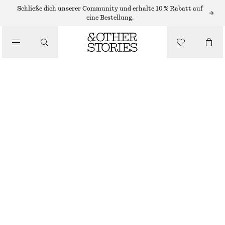
Schließe dich unserer Community und erhalte 10 % Rabatt auf
eine Bestellung.
/
OBERTEILE & T-SHIRTS
OBERTEIL IN WICKELOPTIK MIT FALTEN
CHF 89
/
BEKLEIDUNG
DUNKELBEIGE
XS
S
M
L
Größentabelle
GRÖSSE