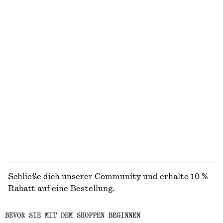
100% linen
Skulpturale Baumwollbluse mit V-Ausschnitt
Ärmelloses Midikleid aus Satin
chf 99
chf 139
100% cotton
Neu
+
7
Geripptes Tanktop
Elegante Leinenshorts
chf 32
chf 99
+
1
ALLE OBERTEILE & T-SHIRTS ENTDECKEN
Schließe dich unserer Community und erhalte 10 %
Rabatt auf eine Bestellung.
BEVOR SIE MIT DEM SHOPPEN BEGINNEN
CREATE ACCOUNT