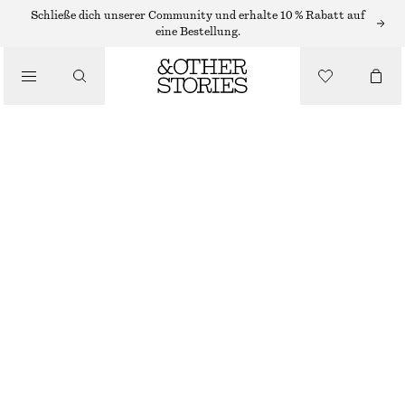
Schließe dich unserer Community und erhalte 10 % Rabatt auf
eine Bestellung.
/
OBERTEILE & T-SHIRTS
JERSEY-OBERTEIL MIT GEDREHTER SCHULTER
CHF 49
/
BEKLEIDUNG
BRAUN
XS
S
M
L
Größentabelle
GRÖSSE