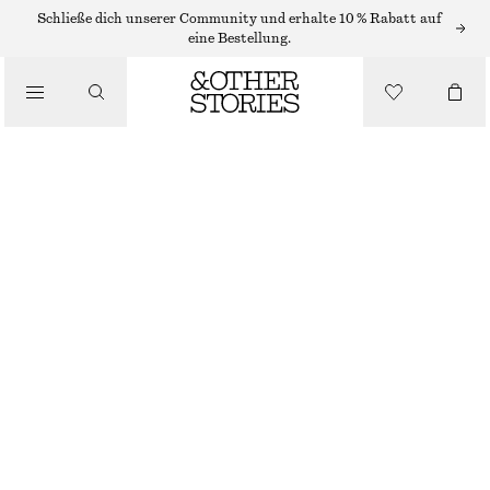
Schließe dich unserer Community und erhalte 10 % Rabatt auf
/
eine Bestellung.
BLUSEN & HEMDEN
BLUSE MIT PUFFÄRMELN
CHF 89
CHF 129
/
BEKLEIDUNG
NICHT MEHR VORRÄTIG
BEIGE/BLAU GEMUSTERT
32
34
36
38
40
42
44