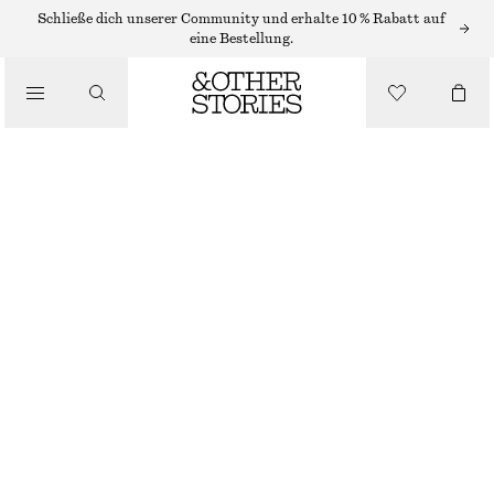
MIDIKLEIDER
Schließe dich unserer Community und erhalte 10 % Rabatt auf
eine Bestellung.
/
KLEIDER
MAXI-TRÄGERKLEID AUS SATIN
/
CHF 59
CHF 129
BEKLEIDUNG
LETZTE CHANCE
LEOPARDENMUSTER
32
34
36
38
40
42
44