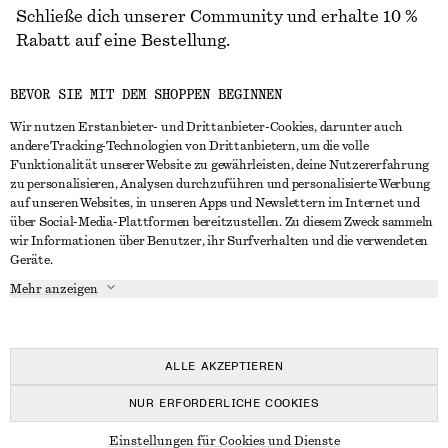
Schließe dich unserer Community und erhalte 10 %
Rabatt auf eine Bestellung.
BEVOR SIE MIT DEM SHOPPEN BEGINNEN
CREATE ACCOUNT
Wir nutzen Erstanbieter- und Drittanbieter-Cookies, darunter auch
andere Tracking-Technologien von Drittanbietern, um die volle
Funktionalität unserer Website zu gewährleisten, deine Nutzererfahrung
IN KONTAKT TRETEN
zu personalisieren, Analysen durchzuführen und personalisierte Werbung
auf unseren Websites, in unseren Apps und Newslettern im Internet und
Kontakt
Instagram
über Social-Media-Plattformen bereitzustellen. Zu diesem Zweck sammeln
KUNDENSERVICE
wir Informationen über Benutzer, ihr Surfverhalten und die verwendeten
Storefinder
Pinterest
Geräte.
Zahlung
INFO
Affiliates
Facebook
Mehr anzeigen
Lieferung
Über uns
Karriere
YouTube
Rückgabe und Rückerstattung
In Vorbereitung
Presse
TikTok
Häufig gestellte Fragen
ALLE AKZEPTIEREN
Größentabelle
NUR ERFORDERLICHE COOKIES
Studierendenrabatt
© 2026 & OTHER STORIES
Einstellungen für Cookies und Dienste