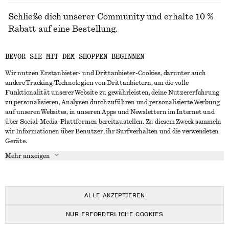
Schließe dich unserer Community und erhalte 10 %
Rabatt auf eine Bestellung.
BEVOR SIE MIT DEM SHOPPEN BEGINNEN
CREATE ACCOUNT
Wir nutzen Erstanbieter- und Drittanbieter-Cookies, darunter auch
andere Tracking-Technologien von Drittanbietern, um die volle
Funktionalität unserer Website zu gewährleisten, deine Nutzererfahrung
IN KONTAKT TRETEN
zu personalisieren, Analysen durchzuführen und personalisierte Werbung
auf unseren Websites, in unseren Apps und Newslettern im Internet und
Kontakt
Instagram
über Social-Media-Plattformen bereitzustellen. Zu diesem Zweck sammeln
KUNDENSERVICE
wir Informationen über Benutzer, ihr Surfverhalten und die verwendeten
Storefinder
Pinterest
Geräte.
Zahlung
INFO
Affiliates
Facebook
Mehr anzeigen
Lieferung
Über uns
Karriere
YouTube
Rückgabe und Rückerstattung
In Vorbereitung
Presse
TikTok
Häufig gestellte Fragen
ALLE AKZEPTIEREN
Größentabelle
NUR ERFORDERLICHE COOKIES
Studierendenrabatt