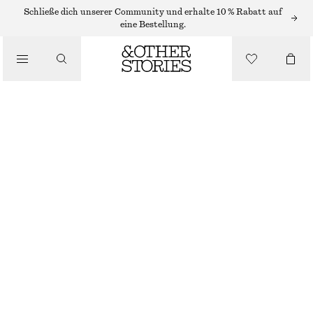
MIDIKLEIDER
Schließe dich unserer Community und erhalte 10 % Rabatt auf
eine Bestellung.
/
KLEIDER
ÄRMELLOSES MIDIKLEID AUS SATIN
/
CHF 139
BEKLEIDUNG
WARMES TAUPE
+
11
32
34
36
38
40
42
44
Größentabelle
GRÖSSE
GRÖSSE WÄHLEN