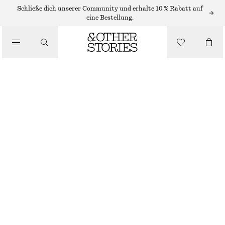
MINIKLEIDER
Schließe dich unserer Community und erhalte 10 % Rabatt auf
eine Bestellung.
/
KLEIDER
GESMOKTES MINIKLEID AUS BAUMWOLL-POPELINE
/
CHF 99
BEKLEIDUNG
ROT
32
34
36
38
40
42
44
Größentabelle
GRÖSSE