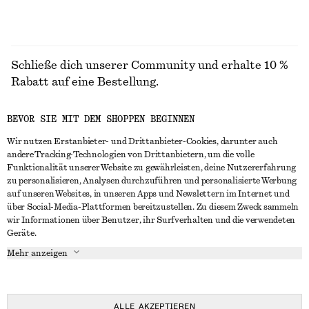
Schließe dich unserer Community und erhalte 10 %
Rabatt auf eine Bestellung.
BEVOR SIE MIT DEM SHOPPEN BEGINNEN
CREATE ACCOUNT
Wir nutzen Erstanbieter- und Drittanbieter-Cookies, darunter auch
andere Tracking-Technologien von Drittanbietern, um die volle
Funktionalität unserer Website zu gewährleisten, deine Nutzererfahrung
IN KONTAKT TRETEN
zu personalisieren, Analysen durchzuführen und personalisierte Werbung
auf unseren Websites, in unseren Apps und Newslettern im Internet und
Kontakt
Instagram
über Social-Media-Plattformen bereitzustellen. Zu diesem Zweck sammeln
KUNDENSERVICE
wir Informationen über Benutzer, ihr Surfverhalten und die verwendeten
Storefinder
Pinterest
Geräte.
Zahlung
INFO
Affiliates
Facebook
Mehr anzeigen
Lieferung
Über uns
Karriere
YouTube
Rückgabe und Rückerstattung
In Vorbereitung
Presse
TikTok
Häufig gestellte Fragen
ALLE AKZEPTIEREN