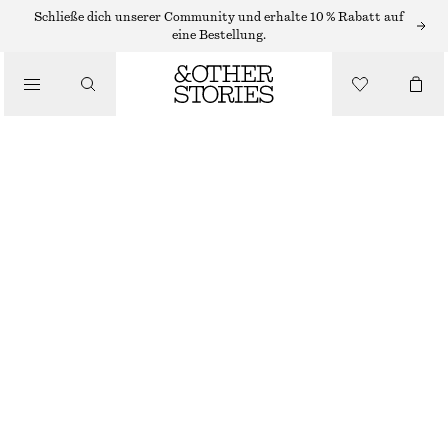
STRICKKLEIDER
Schließe dich unserer Community und erhalte 10 % Rabatt auf
eine Bestellung.
/
KLEIDER
GERIPPTES MIDIKLEID
/
CHF 99
BEKLEIDUNG
CREMEWEISS
XS
S
M
L
Größentabelle
GRÖSSE