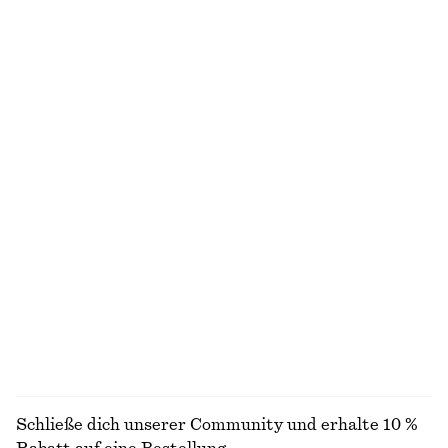
chf 89
chf 139
100% silk
Neu
100% linen
Weste aus Seide und Baumwolle
Gesmoktes Minikleid aus Baumwoll-Popeline
chf 99
chf 99
Silk-cotton
Neu
100% cotton
Fischerhut mit Häkeloptik
Ärmelloses Midikleid aus Satin
chf 55
chf 139
Neu
+
8
ALLE KLEIDER ENTDECKEN
Schließe dich unserer Community und erhalte 10 %