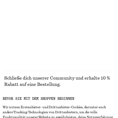
100% cotton
+
1
Geraffte Bluse aus Spitze
T-Shirt mit Rundhalsausschnitt
chf 55
chf 129
chf 25
chf 32
Letzte Chance
Letzte Chance
100% cotton
+
1
ALLE BADEMODE ENTDECKEN
Schließe dich unserer Community und erhalte 10 %
Rabatt auf eine Bestellung.
BEVOR SIE MIT DEM SHOPPEN BEGINNEN
CREATE ACCOUNT
Wir nutzen Erstanbieter- und Drittanbieter-Cookies, darunter auch
andere Tracking-Technologien von Drittanbietern, um die volle
Funktionalität unserer Website zu gewährleisten, deine Nutzererfahrung