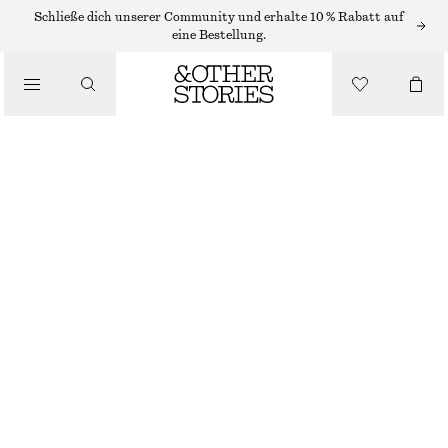
BADEANZÜGE
Schließe dich unserer Community und erhalte 10 % Rabatt auf
eine Bestellung.
/
BADEMODE
BADEANZUG MIT GERADEM AUSSCHNITT
/
CHF 59
CHF 89
BEKLEIDUNG
LETZTE CHANCE
SCHWARZ/WEISS GESTREIFT
32
34
36
38
40
42
44