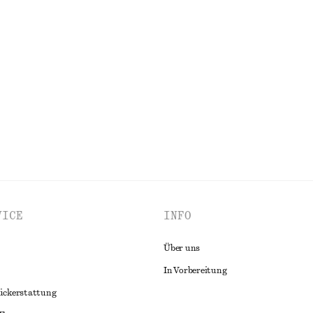
einen mit verdrehtem Träger
chf 49
ALLE KLEIDER ENTDECKEN
VICE
INFO
Über uns
In Vorbereitung
ückerstattung