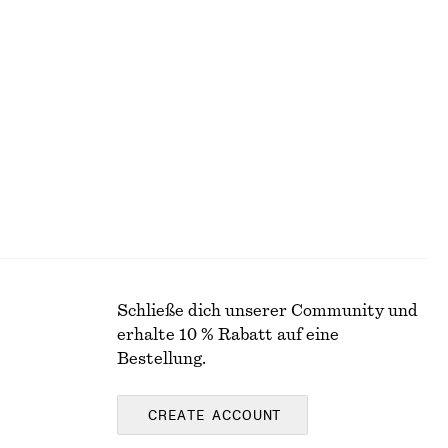
Eng anliegendes T-Shirt mit Rückenausschnitt
Ärmelloses Oberteil
chf 49
Schließe dich unserer Community und
erhalte 10 % Rabatt auf eine
Bestellung.
CREATE ACCOUNT