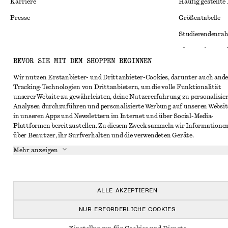
Karriere
Häufig gestellte
Presse
Größentabelle
Studierendenrab
Alternative Konf
Instagram
BEVOR SIE MIT DEM SHOPPEN BEGINNEN
Allgemeine Gesc
Pinterest
Wir nutzen Erstanbieter- und Drittanbieter-Cookies, darunter auch ande
Mitgliedschafts
Facebook
Tracking-Technologien von Drittanbietern, um die volle Funktionalität
unserer Website zu gewährleisten, deine Nutzererfahrung zu personalisier
Cookies und Dat
YouTube
Analysen durchzuführen und personalisierte Werbung auf unseren Websit
Cookies und Ein
in unseren Apps und Newslettern im Internet und über Social-Media-
TikTok
Plattformen bereitzustellen. Zu diesem Zweck sammeln wir Informatione
Datenschutzerk
über Benutzer, ihr Surfverhalten und die verwendeten Geräte.
Nutzungsbeding
Mehr anzeigen
Impressum
Erklärung zur Ba
ALLE AKZEPTIEREN
NUR ERFORDERLICHE COOKIES