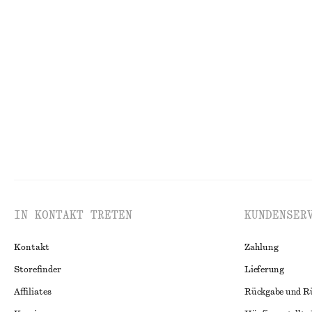
+
1
Geripptes Tanktop aus Baumwolle
Midikleid aus L
chf 32
chf 139
Neu
100% linen
IN KONTAKT TRETEN
KUNDENSER
Kontakt
Zahlung
Storefinder
Lieferung
Affiliates
Rückgabe und R