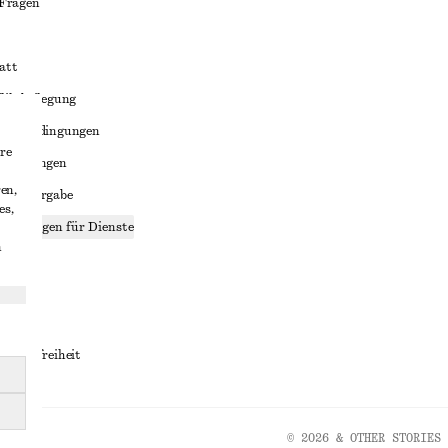
 Fragen
att
liktbeilegung
häftsbedingungen
re
bedingungen
en,
enweitergabe
es,
stellungen für Dienste
n
lärung
ungen
rrierefreiheit
© 2026 & OTHER STORIES