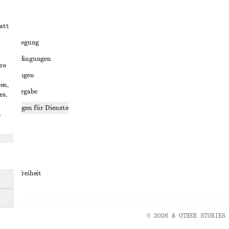
att
liktbeilegung
häftsbedingungen
re
bedingungen
en,
enweitergabe
es,
stellungen für Dienste
n
lärung
ungen
rrierefreiheit
© 2026 & OTHER STORIES