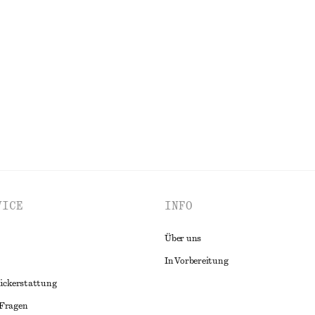
tontes T-Shirt
Ausgestelltes Midikleid aus Leinen
chf 89
chf 139
Letzte Chance
100% linen
ALLE OBERTEILE & T-SHIRTS ENTDECKEN
VICE
INFO
Über uns
In Vorbereitung
ückerstattung
 Fragen