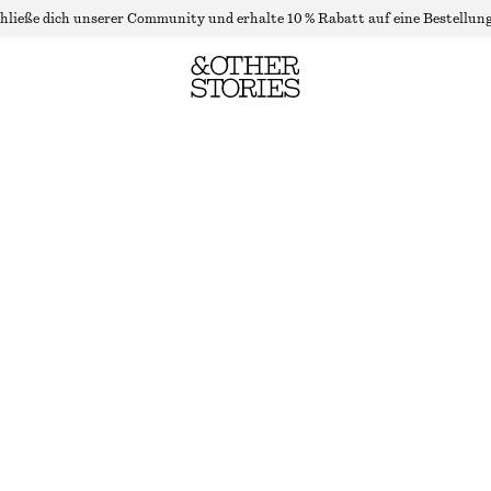
hließe dich unserer Community und erhalte 10 % Rabatt auf eine Bestellung
T-SHIRT MIT TWIST-DETAIL
LETZTE CHANCE
DARK PINK
XS
S
M
L
Größentabelle
GRÖSSE