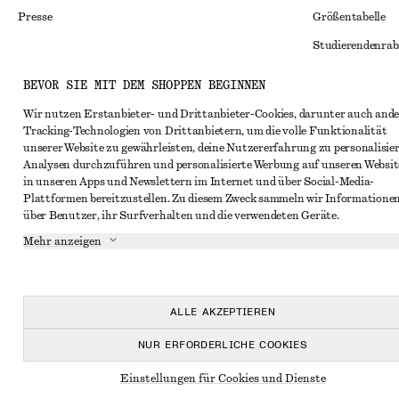
Presse
Größentabelle
Studierendenrab
Alternative Konf
Instagram
BEVOR SIE MIT DEM SHOPPEN BEGINNEN
Allgemeine Gesc
Pinterest
Wir nutzen Erstanbieter- und Drittanbieter-Cookies, darunter auch ande
Tracking-Technologien von Drittanbietern, um die volle Funktionalität
Mitgliedschafts
Facebook
unserer Website zu gewährleisten, deine Nutzererfahrung zu personalisier
Cookies und Dat
Analysen durchzuführen und personalisierte Werbung auf unseren Websit
YouTube
in unseren Apps und Newslettern im Internet und über Social-Media-
Cookies und Ein
TikTok
Plattformen bereitzustellen. Zu diesem Zweck sammeln wir Informatione
über Benutzer, ihr Surfverhalten und die verwendeten Geräte.
Datenschutzerk
Mehr anzeigen
Nutzungsbeding
Impressum
Erklärung zur Ba
ALLE AKZEPTIEREN
NUR ERFORDERLICHE COOKIES
Einstellungen für Cookies und Dienste