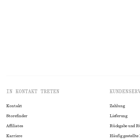
+
2
Rollkragenpullover
Langes, figurbe
chf 35
chf 69
chf 45
chf 89
Letzte Chance
Letzte Chance
IN KONTAKT TRETEN
KUNDENSER
Kontakt
Zahlung
Storefinder
Lieferung
Affiliates
Rückgabe und R
Karriere
Häufig gestellte