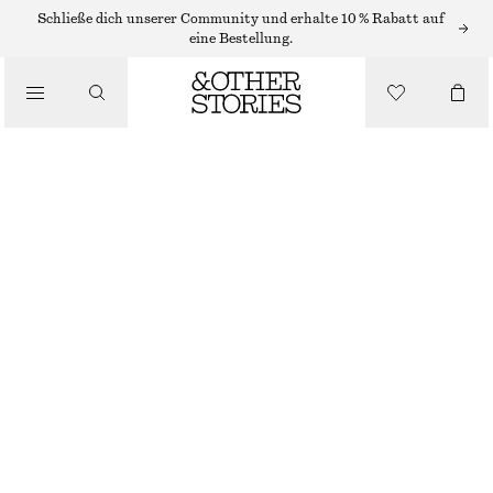
MAXIKLEIDER
Schließe dich unserer Community und erhalte 10 % Rabatt auf
eine Bestellung.
/
KLEIDER
KLEID MIT VERDREHTEM TRÄGER
/
CHF 119
CHF 189
BEKLEIDUNG
LETZTE CHANCE
HELLGELB
32
34
36
38
40
42
44