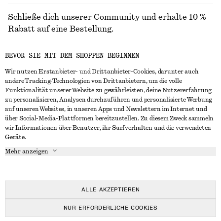
Schließe dich unserer Community und erhalte 10 %
Rabatt auf eine Bestellung.
BEVOR SIE MIT DEM SHOPPEN BEGINNEN
CREATE ACCOUNT
Wir nutzen Erstanbieter- und Drittanbieter-Cookies, darunter auch
andere Tracking-Technologien von Drittanbietern, um die volle
Funktionalität unserer Website zu gewährleisten, deine Nutzererfahrung
IN KONTAKT TRETEN
zu personalisieren, Analysen durchzuführen und personalisierte Werbung
auf unseren Websites, in unseren Apps und Newslettern im Internet und
Kontakt
Instagram
über Social-Media-Plattformen bereitzustellen. Zu diesem Zweck sammeln
KUNDENSERVICE
wir Informationen über Benutzer, ihr Surfverhalten und die verwendeten
Storefinder
Pinterest
Geräte.
Zahlung
INFO
Affiliates
Facebook
Mehr anzeigen
Lieferung
Über uns
Karriere
YouTube
Rückgabe und Rückerstattung
In Vorbereitung
Presse
TikTok
Häufig gestellte Fragen
ALLE AKZEPTIEREN
Größentabelle
NUR ERFORDERLICHE COOKIES
Studierendenrabatt