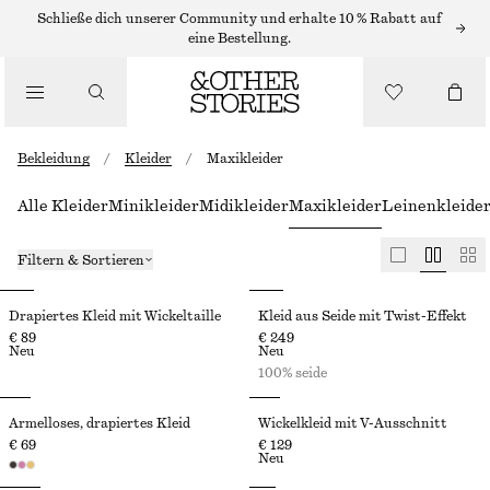
Schließe dich unserer Community und erhalte 10 % Rabatt auf
eine Bestellung.
Bekleidung
/
Kleider
/
Maxikleider
Alle Kleider
Minikleider
Midikleider
Maxikleider
Leinenkleide
Filtern & Sortieren
Drapiertes Kleid mit Wickeltaille
Kleid aus Seide mit Twist-Effekt
€ 89
€ 249
Neu
Neu
100% seide
Ärmelloses, drapiertes Kleid
Wickelkleid mit V-Ausschnitt
€ 69
€ 129
Neu