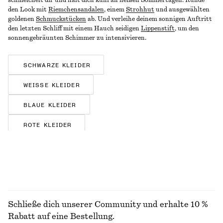
schmeichelt dir und hält dich kühl an heißen Sommertagen. Runde
den Look mit
Riemchensandalen
, einem
Strohhut
und ausgewählten
goldenen
Schmuckstücken
ab.
Und verleihe deinem sonnigen Auftritt
den letzten Schliff mit einem Hauch seidigen
Lippenstift
, um den
sonnengebräunten Schimmer zu intensivieren.
SCHWARZE KLEIDER
WEISSE KLEIDER
BLAUE KLEIDER
ROTE KLEIDER
BRAUNE KLEIDER
GEBLÜMTE KLEIDER
SEIDENKLEIDER
Schließe dich unserer Community und erhalte 10 %
SATINKLEIDER
Rabatt auf eine Bestellung.