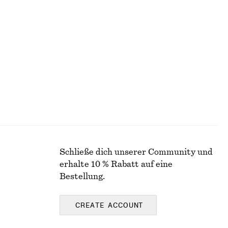
+
11
T-Shirt aus Baumwolle mit Rundhalsausschnitt
Schmal zulaufendes Hemd
€ 59
Neu
100% baumwolle
Schließe dich unserer Community und
erhalte 10 % Rabatt auf eine
Bestellung.
CREATE ACCOUNT