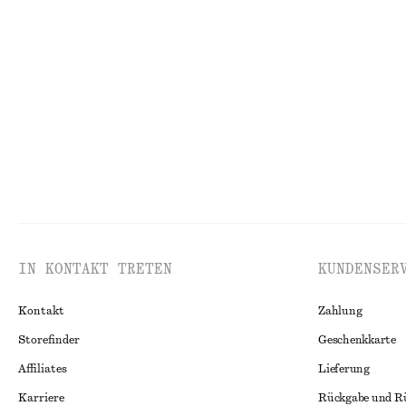
+
1
Hose aus Satin
Midikleid aus B
€ 89
€ 79
Neu
Neu
100% baumw
IN KONTAKT TRETEN
KUNDENSER
Kontakt
Zahlung
Storefinder
Geschenkkarte
Affiliates
Lieferung
Karriere
Rückgabe und R