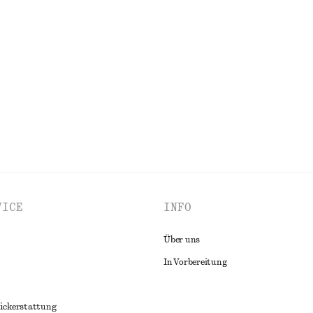
aumwolle
€ 25
olle
100% biobaumwolle
ALLE KLEIDER ENTDECKEN
VICE
INFO
Über uns
In Vorbereitung
ückerstattung