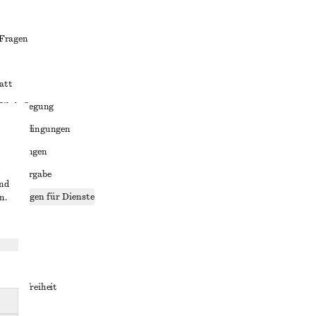
 Fragen
att
liktbeilegung
häftsbedingungen
bedingungen
enweitergabe
und
stellungen für Dienste
n.
lärung
ungen
rrierefreiheit