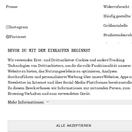
Presse
Widerrufsrecht
Häufig gestellte
Größentabelle
Instagram
Studierendenrab
Pinterest
Alternative Konf
Facebook
BEVOR DU MIT DEM EINKAUFEN BEGINNST
Allgemeine Gesc
YouTube
Wir verwenden Erst- und Drittanbieter-Cookies und andere Tracking-
Mitgliedschafts
TikTok
Technologien von Drittanbietern, um dir die volle Funktionalität unserer
Website zu bieten, das Nutzungserlebnis zu optimieren, Analysen
Cookies und Dat
durchzuführen und personalisierte Werbung über unsere Websites, Apps 
Cookies und Ein
Newsletter im Internet und über Social-Media-Plattformen bereitzustelle
Zu diesem Zweck erfassen wir Informationen zur nutzenden Person, zum
Datenschutzerk
Browsing-Verhalten und zum verwendeten Gerät.
Nutzungsbeding
Mehr Informationen
Impressum
Erklärung zur Ba
ALLE AKZEPTIEREN