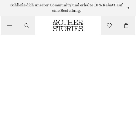
RINGE
Schließe dich unserer Community und erhalte 10 % Rabatt auf
eine Bestellung.
/
SCHMUCK
/
RING MIT ASYMMETRISCHEM KRISTALL
ACCESSOIRES
€ 25
NICHT MEHR VORRÄTIG
GOLD
S
M
L