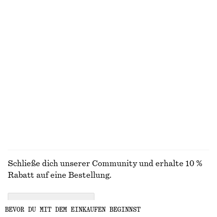
Minikleid aus Leinen
Oberteil mit U-Boot-Ausschnitt und gerollter Kante
€ 79
€ 59
Neu
Neu
100% leinen
100% baumwolle
Drapiertes Kleid mit Wickeltaille
Kastenförmiges T-Shirt aus Baumwolle
€ 89
€ 25
Neu
100% biobaumwolle
+
7
ALLE SCHMUCK ENTDECKEN
Schließe dich unserer Community und erhalte 10 %
Rabatt auf eine Bestellung.
CREATE ACCOUNT
BEVOR DU MIT DEM EINKAUFEN BEGINNST