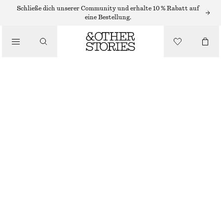
BIRKENSTOCK
Schließe dich unserer Community und erhalte 10 % Rabatt auf
eine Bestellung.
/
SANDALEN
BIRKENSTOCK SANDALEN BOSTON
€ 160
/
SCHUHE
NICHT MEHR VORRÄTIG
TAUPE
36
37
38
39
40
41