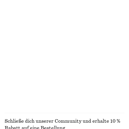
Lockere Jeansshorts
Große Tragetasche aus Leder
€ 69
€ 149
Strickoberteil aus Alpaka-Mix
Gestreifte Socken
€ 69
€ 9
Neu
Runde Sonnenbrille mit Drahtgestell
Duschgel Amber Noir
€ 45
€ 15
350 ML | € 42.86 / 1 L
6 Düfte
ALLE SANDALEN ENTDECKEN
Schließe dich unserer Community und erhalte 10 %
Rabatt auf eine Bestellung.