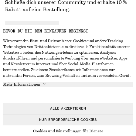
Schließe dich unserer Community und erhalte 10 %
Rabatt auf eine Bestellung.
CREATE ACCOUNT
BEVOR DU MIT DEM EINKAUFEN BEGINNST
Wir verwenden Erst- und Drittanbieter-Cookies und andere Tracking-
Technologien von Drittanbietern, um dir die volle Funktionalität unserer
IN KONTAKT TRETEN
Website zu bieten, das Nutzungserlebnis zu optimieren, Analysen
durchzuführen und personalisierte Werbung über unsere Websites, Apps
Kontakt
Instagram
und Newsletter im Internet und über Social-Media-Plattformen
KUNDENSERVICE
bereitzustellen. Zu diesem Zweck erfassen wir Informationen zur
Storefinder
Pinterest
nutzenden Person, zum Browsing-Verhalten und zum verwendeten Gerät.
Zahlung
INFO
Affiliates
Facebook
Mehr Informationen
Geschenkkarte
Über uns
Karriere
YouTube
Lieferung
In Vorbereitung
Presse
TikTok
Rückgabe und Rückerstattung
ALLE AKZEPTIEREN
Widerrufsrecht
NUR ERFORDERLICHE COOKIES
Häufig gestellte Fragen
© 2026 & OTHER STORIES
Cookies und Einstellungen für Dienste
Größentabelle