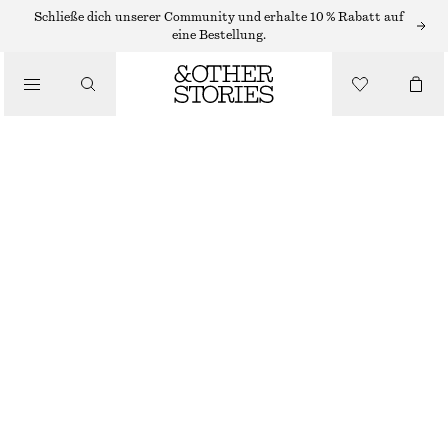
HÜTE, KAPPEN & MÜTZEN
Schließe dich unserer Community und erhalte 10 % Rabatt auf
eine Bestellung.
BASECAP MIT SCHLEIFE
/
ACCESSOIRES
€ 29
NICHT MEHR VORRÄTIG
CREME
ONESIZE
GRÖSSE