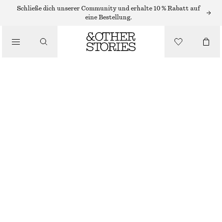
MINIKLEIDER
Schließe dich unserer Community und erhalte 10 % Rabatt auf
eine Bestellung.
/
KLEIDER
MINIKLEID MIT SCHLUPPE
/
€ 45
€ 119
BEKLEIDUNG
LETZTE CHANCE
LILA
32
34
36
38
40
42
44