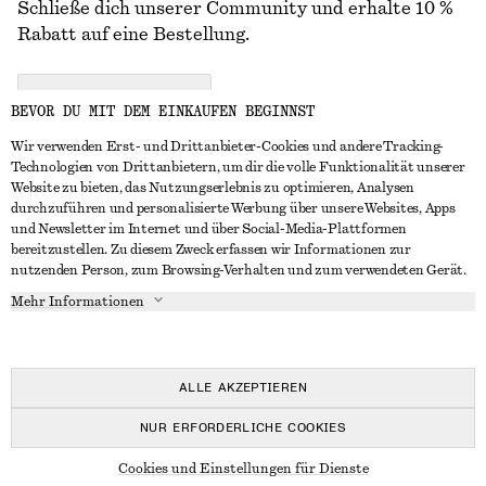
Schließe dich unserer Community und erhalte 10 %
Rabatt auf eine Bestellung.
CREATE ACCOUNT
BEVOR DU MIT DEM EINKAUFEN BEGINNST
Wir verwenden Erst- und Drittanbieter-Cookies und andere Tracking-
Technologien von Drittanbietern, um dir die volle Funktionalität unserer
IN KONTAKT TRETEN
Website zu bieten, das Nutzungserlebnis zu optimieren, Analysen
durchzuführen und personalisierte Werbung über unsere Websites, Apps
Kontakt
Instagram
und Newsletter im Internet und über Social-Media-Plattformen
KUNDENSERVICE
bereitzustellen. Zu diesem Zweck erfassen wir Informationen zur
Storefinder
Pinterest
nutzenden Person, zum Browsing-Verhalten und zum verwendeten Gerät.
Zahlung
INFO
Affiliates
Facebook
Mehr Informationen
Geschenkkarte
Über uns
Karriere
YouTube
Lieferung
In Vorbereitung
Presse
TikTok
Rückgabe und Rückerstattung
ALLE AKZEPTIEREN
Widerrufsrecht
NUR ERFORDERLICHE COOKIES
Häufig gestellte Fragen
© 2026 & OTHER STORIES
Cookies und Einstellungen für Dienste
Größentabelle