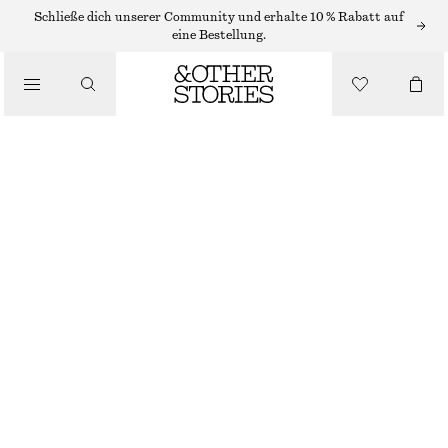
MAXIKLEIDER
Schließe dich unserer Community und erhalte 10 % Rabatt auf
eine Bestellung.
/
KLEIDER
ONE-SHOULDER-MAXIKLEID AUS CHIFFON
/
€ 59
€ 149
BEKLEIDUNG
LETZTE CHANCE
ROT
32
34
36
38
40
42
44