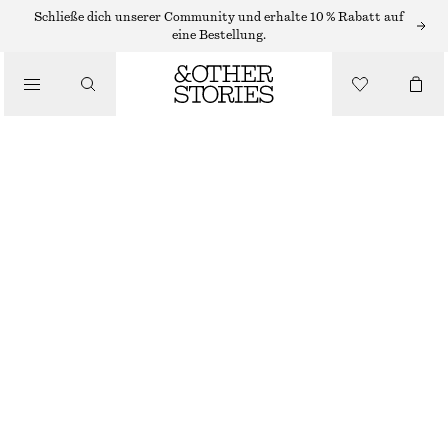
MIDIRÖCKE
Schließe dich unserer Community und erhalte 10 % Rabatt auf
eine Bestellung.
/
RÖCKE
MIDIROCK IN A-LINIE MIT KNÖPFEN
/
BEKLEIDUNG
€ 69
NICHT MEHR VORRÄTIG
BLAU GEPUNKTET
32
34
36
38
40
42
44