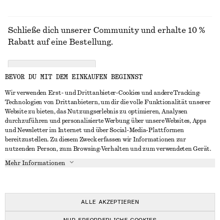
Schließe dich unserer Community und erhalte 10 %
Rabatt auf eine Bestellung.
CREATE ACCOUNT
BEVOR DU MIT DEM EINKAUFEN BEGINNST
Wir verwenden Erst- und Drittanbieter-Cookies und andere Tracking-
Technologien von Drittanbietern, um dir die volle Funktionalität unserer
IN KONTAKT TRETEN
Website zu bieten, das Nutzungserlebnis zu optimieren, Analysen
durchzuführen und personalisierte Werbung über unsere Websites, Apps
Kontakt
Instagram
und Newsletter im Internet und über Social-Media-Plattformen
KUNDENSERVICE
bereitzustellen. Zu diesem Zweck erfassen wir Informationen zur
Storefinder
Pinterest
nutzenden Person, zum Browsing-Verhalten und zum verwendeten Gerät.
Zahlung
INFO
Affiliates
Facebook
Mehr Informationen
Geschenkkarte
Über uns
Karriere
YouTube
Lieferung
In Vorbereitung
Presse
TikTok
Rückgabe und Rückerstattung
ALLE AKZEPTIEREN
Widerrufsrecht