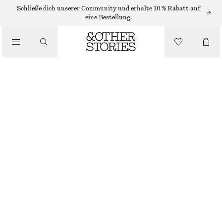
Schließe dich unserer Community und erhalte 10 % Rabatt auf
TRAGETASCHEN
eine Bestellung.
/
KLASSISCHE TRAGETASCHE
TASCHEN
€ 59
€ 119
NICHT MEHR VORRÄTIG
ROST
+
6
ONESIZE
GRÖSSE