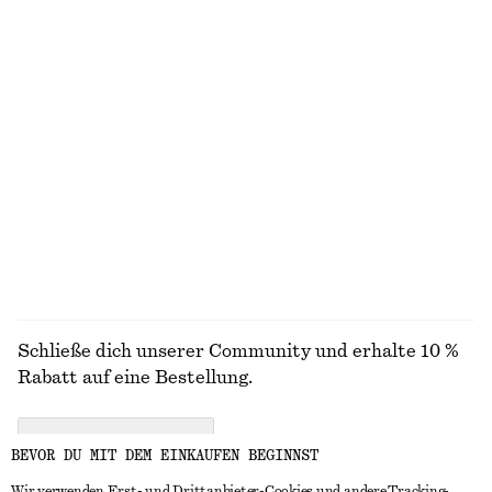
Abgerundete Schultertasche
Oversized-Bluse mit Puffärmeln
€ 179
€ 39
€ 79
Letzte Chance
Carcoat mit Gürtel
Oversized-Strickpullover
€ 149
€ 79
Wolle-baumwolle
ALLE TRAGETASCHEN ENTDECKEN
Schließe dich unserer Community und erhalte 10 %
Rabatt auf eine Bestellung.
CREATE ACCOUNT
BEVOR DU MIT DEM EINKAUFEN BEGINNST
Wir verwenden Erst- und Drittanbieter-Cookies und andere Tracking-