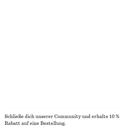
NICHT DAS, WONACH DU SUCHST?
ENTDECKE UNSERE KOLLEKTIONEN
STRICK
KLEIDER
ACCESSOIRES
JACKEN &
MÄNTEL
Schließe dich unserer Community und erhalte 10 %
Rabatt auf eine Bestellung.