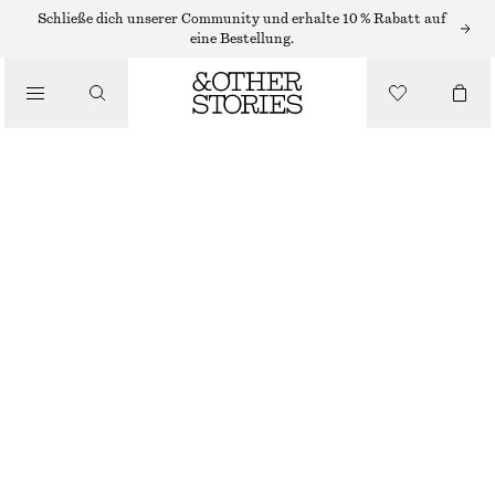
STRICKJACKEN
Schließe dich unserer Community und erhalte 10 % Rabatt auf
eine Bestellung.
/
STRICK
STRICKJACKE MIT KRAGEN
/
€ 59
€ 89
BEKLEIDUNG
LETZTE CHANCE
BRAUN
XS
S
M
L