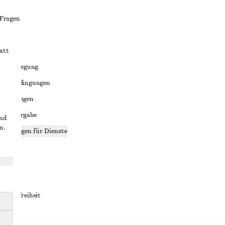
 Fragen
att
liktbeilegung
häftsbedingungen
bedingungen
enweitergabe
und
n.
stellungen für Dienste
lärung
ungen
rrierefreiheit