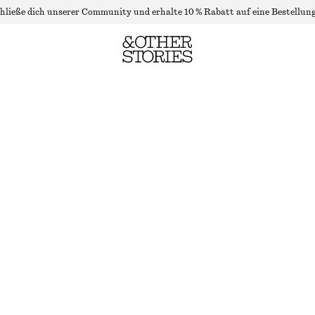
hließe dich unserer Community und erhalte 10 % Rabatt auf eine Bestellung
VERKÜRZTES T-SHIRT
NICHT MEHR VORRÄTIG
BEIGE
XS
S
M
L
Größentabelle
GRÖSSE