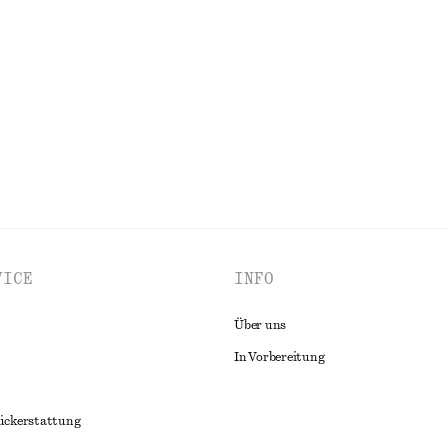
+
2
wolle
Maxikleid mit plissiertem Oberteil
€ 79
€ 149
00% baumwolle
Letzte Chance
ALLE OBERTEILE & T-SHIRTS ENTDECKEN
VICE
INFO
Über uns
In Vorbereitung
ückerstattung