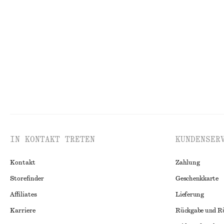
Ovale Sonnenbrille
Hemd aus Baum
€ 15
€ 25
€ 49
€ 79
Letzte Chance
Letzte Chance
1
IN KONTAKT TRETEN
KUNDENSER
Kontakt
Zahlung
Storefinder
Geschenkkarte
Affiliates
Lieferung
Karriere
Rückgabe und R