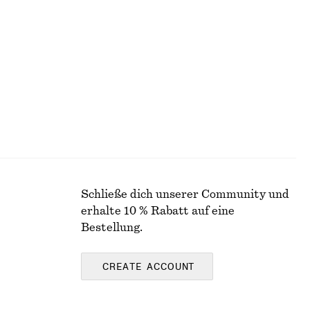
Hose mit weitem, langem Bein
€ 49
€ 99
Letzte Chance
Schließe dich unserer Community und
erhalte 10 % Rabatt auf eine
Bestellung.
CREATE ACCOUNT