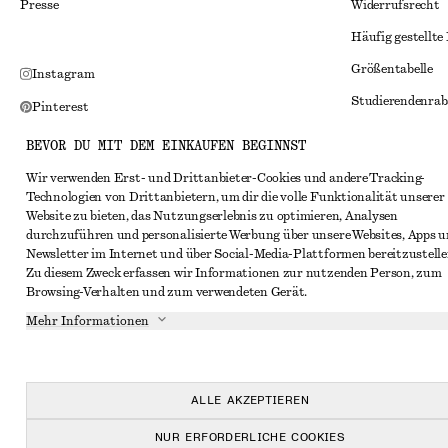
Presse
Widerrufsrecht
Häufig gestellte
Größentabelle
Instagram
Studierendenrab
Pinterest
Alternative Konf
Facebook
BEVOR DU MIT DEM EINKAUFEN BEGINNST
Allgemeine Gesc
YouTube
Wir verwenden Erst- und Drittanbieter-Cookies und andere Tracking-
Technologien von Drittanbietern, um dir die volle Funktionalität unserer
Mitgliedschafts
TikTok
Website zu bieten, das Nutzungserlebnis zu optimieren, Analysen
Cookies und Dat
durchzuführen und personalisierte Werbung über unsere Websites, Apps 
Newsletter im Internet und über Social-Media-Plattformen bereitzustelle
Cookies und Ein
Zu diesem Zweck erfassen wir Informationen zur nutzenden Person, zum
Browsing-Verhalten und zum verwendeten Gerät.
Datenschutzerk
Mehr Informationen
Nutzungsbeding
Impressum
Erklärung zur Ba
ALLE AKZEPTIEREN
NUR ERFORDERLICHE COOKIES