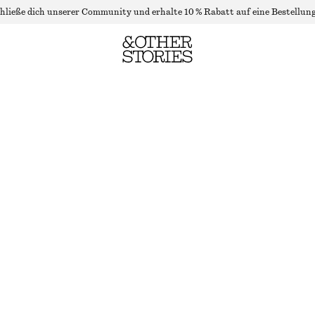
hließe dich unserer Community und erhalte 10 % Rabatt auf eine Bestellung
MIDIKLEID MIT CUT-OUT
NICHT MEHR VORRÄTIG
GRÜN
XS
S
M
L
Größentabelle
GRÖSSE