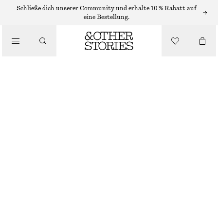
Schließe dich unserer Community und erhalte 10 % Rabatt auf
/
eine Bestellung.
BLUSEN & HEMDEN
SEIDENOBERTEIL MIT KORDELZUG
€ 49
€ 99
/
BEKLEIDUNG
LETZTE CHANCE
CREMEWEISS
XS/S
M/L