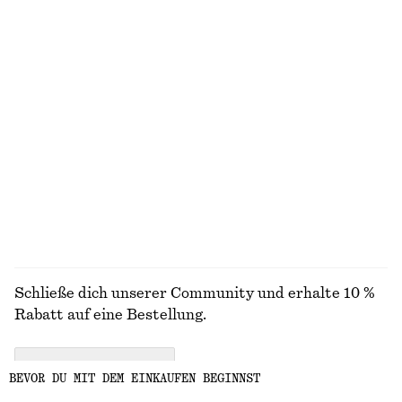
Schräg geschnittener Minirock
Schmal zulaufende Jeans
€ 39
€ 59
€ 89
Letzte Chance
+
1
Elegante Leinenhose
Figurbetontes Tanktop
€ 59
€ 89
€ 10
€ 19
Letzte Chance
Letzte Chance
100% leinen
ALLE BLUSEN & HEMDEN ENTDECKEN
Schließe dich unserer Community und erhalte 10 %
Rabatt auf eine Bestellung.
CREATE ACCOUNT
BEVOR DU MIT DEM EINKAUFEN BEGINNST