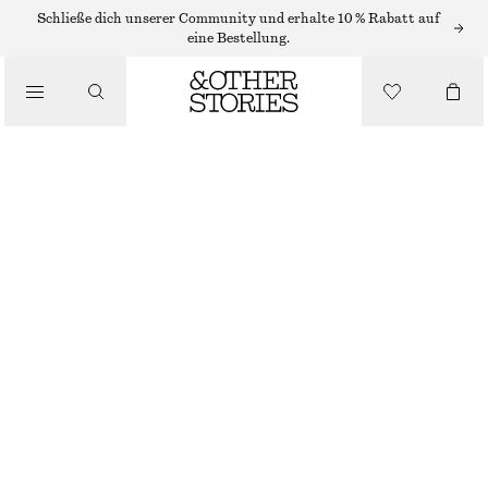
/
Schließe dich unserer Community und erhalte 10 % Rabatt auf
OBERTEILE & T-SHIRTS
eine Bestellung.
ENG ANLIEGENDES T-SHIRT MIT RAGLANÄRMELN
€ 59
/
BEKLEIDUNG
HELLROSA
XS
S
M
L
Größentabelle
GRÖSSE