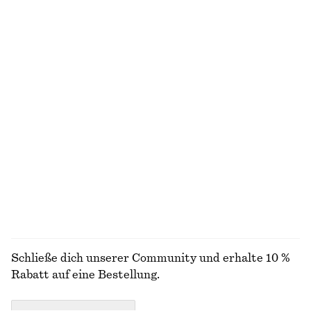
+
1
Shorts aus Leinen-Mix mit Falten
Bedrucktes Seidentuch
€ 79
€ 59
100% seide
Exklusiv online
Ausgestelltes Midikleid aus Leinen
Geripptes T-Shirt
€ 99
€ 25
Neu
+
5
100% leinen
ALLE OBERTEILE & T-SHIRTS ENTDECKEN
Schließe dich unserer Community und erhalte 10 %
Rabatt auf eine Bestellung.