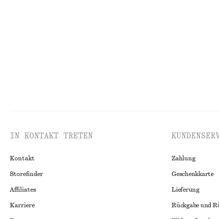
Ausgestelltes Midikleid aus Leinen
Strukturiertes ä
€ 59
€ 99
€ 39
€ 79
Letzte Chance
100% leinen
Letzte Chance
IN KONTAKT TRETEN
KUNDENSER
Kontakt
Zahlung
Storefinder
Geschenkkarte
Affiliates
Lieferung
Karriere
Rückgabe und R