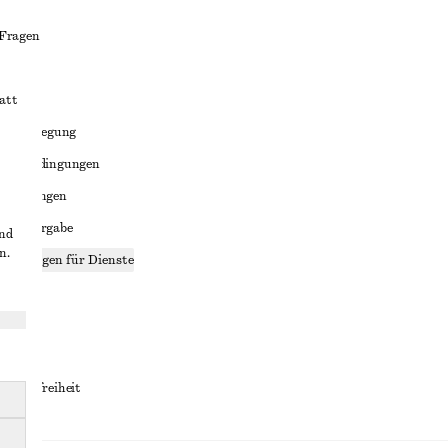
 Fragen
att
liktbeilegung
häftsbedingungen
bedingungen
enweitergabe
und
n.
stellungen für Dienste
lärung
ungen
rrierefreiheit