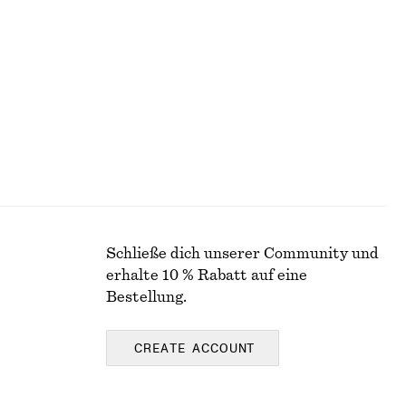
Geraffter A-Linien-Maxirock
€ 69
€ 99
Letzte Chance
Schließe dich unserer Community und
erhalte 10 % Rabatt auf eine
Bestellung.
CREATE ACCOUNT