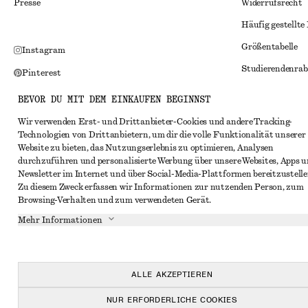
Presse
Widerrufsrecht
Häufig gestellte
Größentabelle
Instagram
Studierendenrab
Pinterest
Alternative Konf
Facebook
BEVOR DU MIT DEM EINKAUFEN BEGINNST
Allgemeine Gesc
YouTube
Wir verwenden Erst- und Drittanbieter-Cookies und andere Tracking-
Technologien von Drittanbietern, um dir die volle Funktionalität unserer
Mitgliedschafts
TikTok
Website zu bieten, das Nutzungserlebnis zu optimieren, Analysen
Cookies und Dat
durchzuführen und personalisierte Werbung über unsere Websites, Apps 
Newsletter im Internet und über Social-Media-Plattformen bereitzustelle
Cookies und Ein
Zu diesem Zweck erfassen wir Informationen zur nutzenden Person, zum
Browsing-Verhalten und zum verwendeten Gerät.
Datenschutzerk
Mehr Informationen
Nutzungsbeding
Impressum
Erklärung zur Ba
ALLE AKZEPTIEREN
NUR ERFORDERLICHE COOKIES