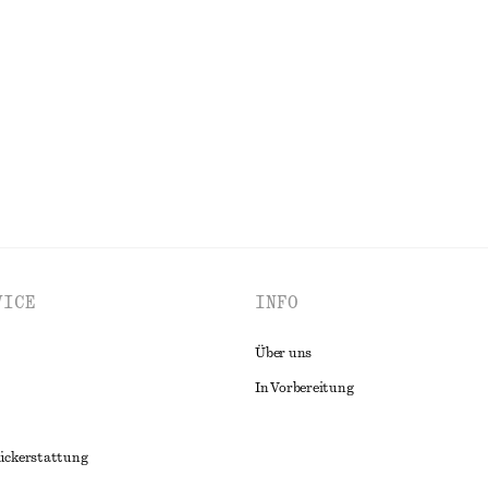
rmelloses Oberteil
Geripptes Tanktop
€ 22
ALLE SCHULTERTASCHEN ENTDECKEN
VICE
INFO
Über uns
In Vorbereitung
ückerstattung