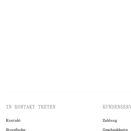
Minikleid mit Kordelzug
Gestreiftes Pol
€ 49
€ 69
€ 29
€ 69
Letzte Chance
Letzte Chance
1
Asymmetrisches Midikleid mit Raffungen
Minikleid aus Sa
€ 39
€ 79
€ 45
€ 69
Letzte Chance
100% biobaumwolle
Letzte Chance
IN KONTAKT TRETEN
KUNDENSER
Kontakt
Zahlung
Storefinder
Geschenkkarte