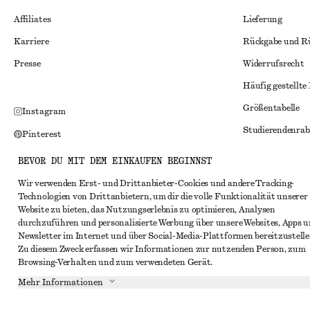
Affiliates
Lieferung
Karriere
Rückgabe und R
Presse
Widerrufsrecht
Häufig gestellte
Größentabelle
Instagram
Studierendenrab
Pinterest
Alternative Konf
Facebook
BEVOR DU MIT DEM EINKAUFEN BEGINNST
Allgemeine Gesc
YouTube
Wir verwenden Erst- und Drittanbieter-Cookies und andere Tracking-
Technologien von Drittanbietern, um dir die volle Funktionalität unserer
Mitgliedschafts
TikTok
Website zu bieten, das Nutzungserlebnis zu optimieren, Analysen
Cookies und Dat
durchzuführen und personalisierte Werbung über unsere Websites, Apps 
Newsletter im Internet und über Social-Media-Plattformen bereitzustelle
Cookies und Ein
Zu diesem Zweck erfassen wir Informationen zur nutzenden Person, zum
Browsing-Verhalten und zum verwendeten Gerät.
Datenschutzerk
Mehr Informationen
Nutzungsbeding
Impressum