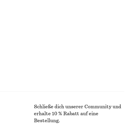
Midikleid mit U-Boot-Ausschnitt
€ 39
€ 99
Letzte Chance
Figurbetontes Tanktop
€ 10
€ 19
Letzte Chance
Schließe dich unserer Community und
erhalte 10 % Rabatt auf eine
Bestellung.