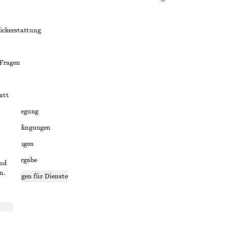
ückerstattung
 Fragen
att
liktbeilegung
häftsbedingungen
bedingungen
enweitergabe
und
n.
stellungen für Dienste
lärung
ungen