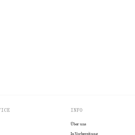
o-Minikleid aus Baumwolle
One-Shoulder-Midikleid aus Satin
€ 39
€ 89
00% baumwolle
Letzte Chance
tin
Midikleid mit U-Boot-Ausschnitt
€ 39
€ 99
Letzte Chance
ALLE KLEIDER ENTDECKEN
VICE
INFO
Über uns
In Vorbereitung