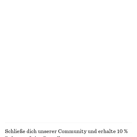
Figurbetontes Tanktop
Ärmelloses Midikleid aus Satin
€ 10
€ 19
€ 99
Letzte Chance
Neu
+
7
Minikleid aus Leinen
Asymmetrisches Midikleid
€ 59
€ 89
€ 89
€ 129
Letzte Chance
Letzte Chance
100% leinen
+
2
Jacquard-Midikleid mit Wasserfallausschnitt
Midikleid mit Bindedetail hinten
€ 119
€ 179
€ 65
€ 99
Letzte Chance
Letzte Chance
ALLE KLEIDER ENTDECKEN
Schließe dich unserer Community und erhalte 10 %