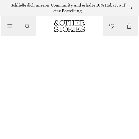
MIDIKLEIDER
Schließe dich unserer Community und erhalte 10 % Rabatt auf
eine Bestellung.
/
KLEIDER
MIDI-TRÄGERKLEID AUS SATIN
/
€ 59
€ 89
BEKLEIDUNG
LETZTE CHANCE
GELB
32
34
36
38
40
42
44