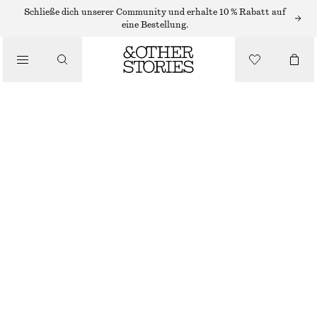
MINIKLEIDER
Schließe dich unserer Community und erhalte 10 % Rabatt auf
eine Bestellung.
/
KLEIDER
MINIKLEID AUS SEIDE MIT RAFFUNGEN
/
€ 119
€ 149
BEKLEIDUNG
LETZTE CHANCE
WEISS
32
34
36
38
40
42
44