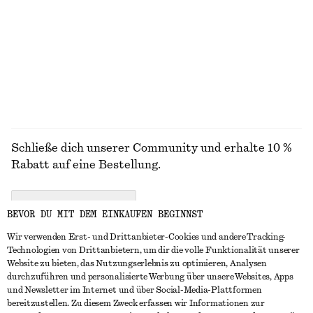
€ 49
€ 89
€ 99
Letzte Chance
Neu
Seide-baumwolle
100% leinen
ALLE KLEIDER ENTDECKEN
Schließe dich unserer Community und erhalte 10 %
Rabatt auf eine Bestellung.
CREATE ACCOUNT
BEVOR DU MIT DEM EINKAUFEN BEGINNST
Wir verwenden Erst- und Drittanbieter-Cookies und andere Tracking-
Technologien von Drittanbietern, um dir die volle Funktionalität unserer
IN KONTAKT TRETEN
Website zu bieten, das Nutzungserlebnis zu optimieren, Analysen
durchzuführen und personalisierte Werbung über unsere Websites, Apps
Kontakt
Instagram
und Newsletter im Internet und über Social-Media-Plattformen
KUNDENSERVICE
bereitzustellen. Zu diesem Zweck erfassen wir Informationen zur