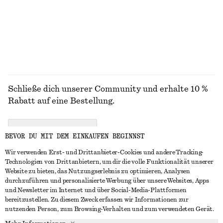
€ 79
€ 25
ALLE SANDALEN ENTDECKEN
Schließe dich unserer Community und erhalte 10 %
Rabatt auf eine Bestellung.
CREATE ACCOUNT
BEVOR DU MIT DEM EINKAUFEN BEGINNST
Wir verwenden Erst- und Drittanbieter-Cookies und andere Tracking-
Technologien von Drittanbietern, um dir die volle Funktionalität unserer
IN KONTAKT TRETEN
Website zu bieten, das Nutzungserlebnis zu optimieren, Analysen
durchzuführen und personalisierte Werbung über unsere Websites, Apps
Kontakt
Instagram
und Newsletter im Internet und über Social-Media-Plattformen
KUNDENSERVICE
bereitzustellen. Zu diesem Zweck erfassen wir Informationen zur
Storefinder
Pinterest
nutzenden Person, zum Browsing-Verhalten und zum verwendeten Gerät.
Zahlung
INFO