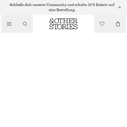
FLACHE SANDALEN
Schließe dich unserer Community und erhalte 10 % Rabatt auf
eine Bestellung.
/
SANDALEN
SLINGBACK-SANDALEN AUS LEDER
€ 119
/
SCHUHE
GRÜN
35
36
37
38
39
40
41
42
Größentabelle
GRÖSSE