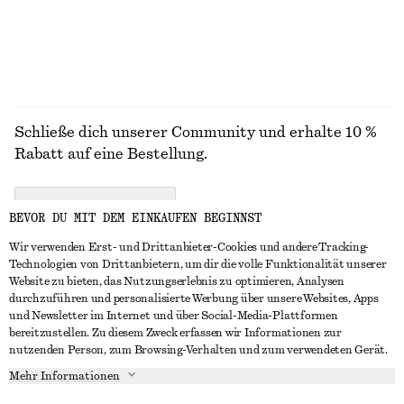
Schließe dich unserer Community und erhalte 10 %
Rabatt auf eine Bestellung.
CREATE ACCOUNT
BEVOR DU MIT DEM EINKAUFEN BEGINNST
Wir verwenden Erst- und Drittanbieter-Cookies und andere Tracking-
Technologien von Drittanbietern, um dir die volle Funktionalität unserer
IN KONTAKT TRETEN
Website zu bieten, das Nutzungserlebnis zu optimieren, Analysen
durchzuführen und personalisierte Werbung über unsere Websites, Apps
Kontakt
Instagram
und Newsletter im Internet und über Social-Media-Plattformen
KUNDENSERVICE
bereitzustellen. Zu diesem Zweck erfassen wir Informationen zur
Storefinder
Pinterest
nutzenden Person, zum Browsing-Verhalten und zum verwendeten Gerät.
Zahlung
INFO
Affiliates
Facebook
Mehr Informationen
Geschenkkarte