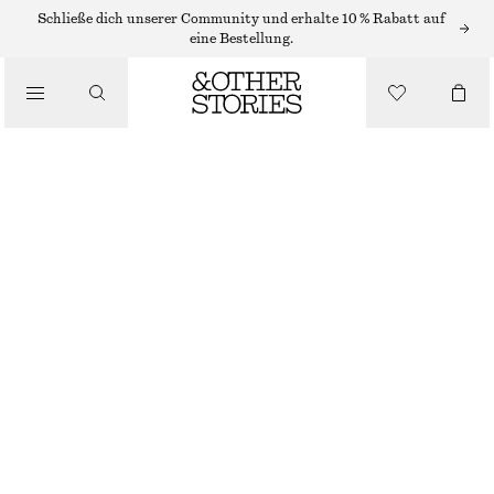
LIPPEN
Schließe dich unserer Community und erhalte 10 % Rabatt auf
eine Bestellung.
/
MAKE-UP
LIPGLOSS FEMME FLAIR
/
€ 15
BEAUTY
4 ML | € 3 750 / 1 L
FEMME FLAIR
+
6
GRÖSSE WÄHLEN
Im Store finden