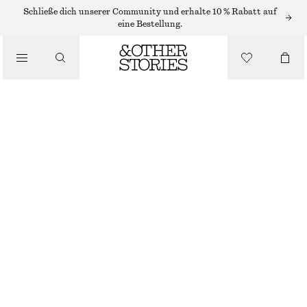
OHRRINGE
Schließe dich unserer Community und erhalte 10 % Rabatt auf
eine Bestellung.
/
SCHMUCK
OHRKLEMME MIT MEHREREN STEINEN
/
ACCESSOIRES
€ 25
NICHT MEHR VORRÄTIG
GOLD/MEHRFARBIG
ONESIZE
GRÖSSE