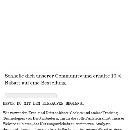
Dreieckstuch aus Seide und Kaschmir
Hemd aus Baumwolle mit gebundener Taille
€ 49
€ 79
Neu
Neu
Silk-cashmere
100% baumwolle
ALLE SCHMUCK ENTDECKEN
Schließe dich unserer Community und erhalte 10 %
Rabatt auf eine Bestellung.
CREATE ACCOUNT
BEVOR DU MIT DEM EINKAUFEN BEGINNST
Wir verwenden Erst- und Drittanbieter-Cookies und andere Tracking-
Technologien von Drittanbietern, um dir die volle Funktionalität unserer
IN KONTAKT TRETEN
Website zu bieten, das Nutzungserlebnis zu optimieren, Analysen
durchzuführen und personalisierte Werbung über unsere Websites, Apps